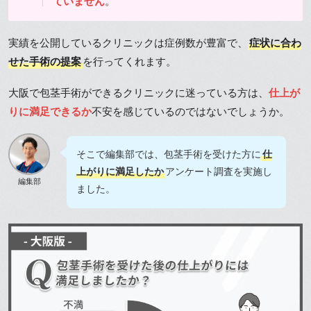
ていません
。
実績を公開しているクリニックは症例数が豊富で、
症状に合わ
せた手術の提案
を行ってくれます。
大阪で包茎手術ができるクリニックに迷っている方は、
仕上が
りに満足できるか
不安を感じているのではないでしょうか。
そこで編集部では、包茎手術を受けた方に
仕
上がりに満足したか
アンケート調査を実施し
編集部
ました。