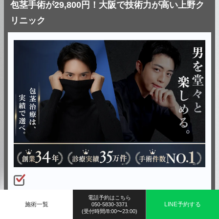
包茎手術が29,800円！大阪で技術力が高い上野ク
リニック
34
29
20,000
創業
年の歴史！
手術歴
年
・症例数
件
以
電話予約はこちら
施術一覧
LINE予約する
050-5830-3371
上の実績を持つ医師が在籍◎
(受付時間/8:00〜23:00)