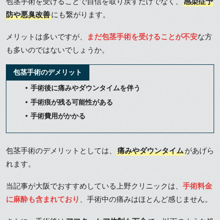
包茎手術を受けることで自信を取り戻すだけでなく、
感染症予
防や悪臭改善
にも繋がります。
メリットは多いですが、
まだ包茎手術を受けることが不安
な方
も多いのではないでしょうか。
包茎手術のデメリット
手術後に痛みやダウンタイムを伴う
手術痕が残る可能性がある
手術費用がかかる
包茎手術のデメリットとしては、
痛みやダウンタイム
があげら
れます。
当記事が大阪でおすすめしている上野クリニックは、
手術料金
に麻酔も含まれており
、手術中の痛みはほとんど感じません。