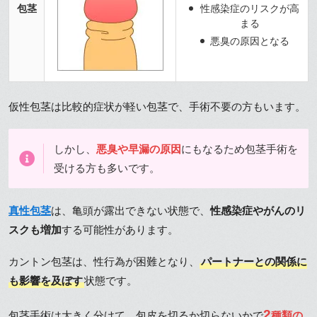
包茎
性感染症のリスクが高
まる
悪臭の原因となる
仮性包茎は比較的症状が軽い包茎で、手術不要の方もいます。
しかし、
悪臭や早漏の原因
にもなるため包茎手術を
受ける方も多いです。
真性包茎
は、亀頭が露出できない状態で、
性感染症やがんのリ
スクも増加
する可能性があります。
カントン包茎は、性行為が困難となり、
パートナーとの関係に
も影響を及ぼす
状態です。
2
包茎手術は大きく分けて、包皮を切るか切らないかで
種類の