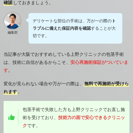
確認
しておきましょう。
デリケートな部位の手術は、万が一の際の
ト
ラブルに備えた保証内容を確認
することが大
編集部
切です。
当記事が大阪でおすすめしている上野クリニックの包茎手術
は、技術に自信があるからこそ、
安心再施術保証がついていま
す
。
変化が見られない場合や万が一の際は、
無料で再施術が受けら
れます
。
包茎手術で失敗した方も上野クリニックでお直し施
術を受けており、
技術力の面で安心できるクリニッ
ク
です。