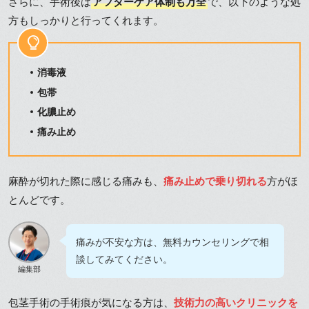
さらに、手術後は
アフターケア体制も万全
で、以下のような処
方もしっかりと行ってくれます。
消毒液
包帯
化膿止め
痛み止め
麻酔が切れた際に感じる痛みも、
痛み止めで乗り切れる
方がほ
とんどです。
痛みが不安な方は、無料カウンセリングで相
談してみてください。
編集部
包茎手術の手術痕が気になる方は、
技術力の高いクリニックを