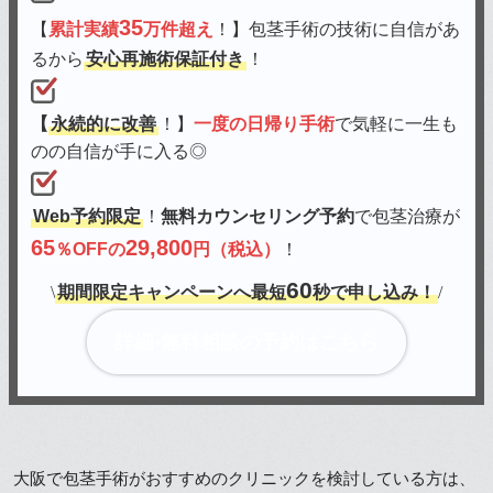
35
【
累計実績
万件超え
！】包茎手術の技術に自信があ
るから
安心再施術保証付き
！
【
永続的に改善
！】
一度の日帰り手術
で気軽に一生も
のの自信が手に入る◎
Web予約限定
！
無料カウンセリング予約
で包茎治療が
65
29,800
％OFFの
円（税込）
！
60
\
期間限定キャンペーンへ最短
秒で申し込み！
/
詳細•無料相談の予約はこちら
大阪で包茎手術がおすすめのクリニックを検討している方は、