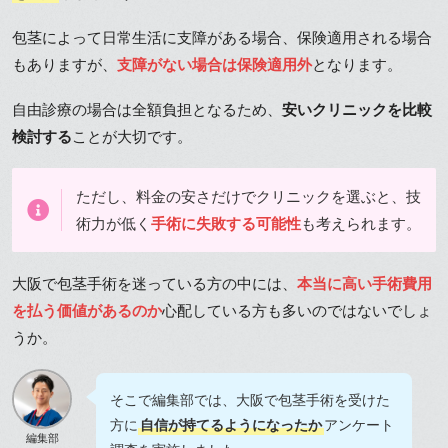
包茎によって日常生活に支障がある場合、保険適用される場合
もありますが、
支障がない場合は保険適用外
となります。
自由診療の場合は全額負担となるため、
安いクリニックを比較
検討する
ことが大切です。
ただし、料金の安さだけでクリニックを選ぶと、技
術力が低く
手術に失敗する可能性
も考えられます。
大阪で包茎手術を迷っている方の中には、
本当に高い手術費用
を払う価値があるのか
心配している方も多いのではないでしょ
うか。
そこで編集部では、大阪で包茎手術を受けた
方に
自信が持てるようになったか
アンケート
編集部