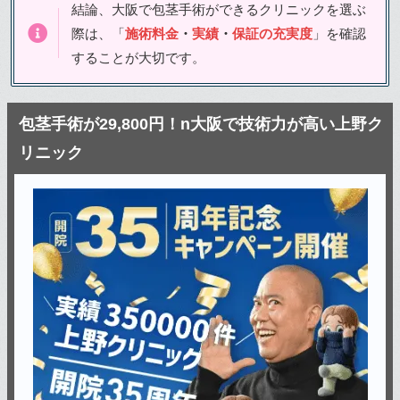
結論、大阪で包茎手術ができるクリニックを選ぶ
際は、「
施術料金
・
実績
・
保証の充実度
」を確認
することが大切です。
包茎手術が29,800円！n大阪で技術力が高い上野ク
リニック