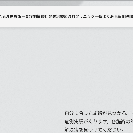
れる理由
施術一覧
症例情報
料金表
治療の流れ
クリニック一覧
よくある質問
医
自分に合った施術が見つかる。
症例実績があります。各施術の
解決策を見つけてください。