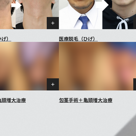
ひげ）
医療脱毛（ひげ）
亀頭増大治療
包茎手術＋亀頭増大治療