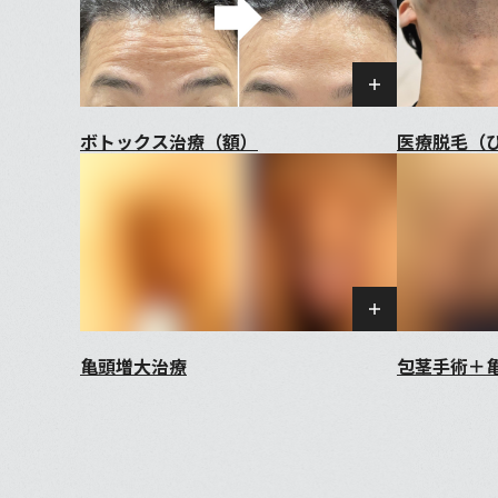
ボトックス治療（額）
医療脱毛（
亀頭増大治療
包茎手術＋