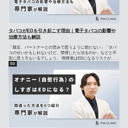
タバコがEDを引き起こす理由｜電子タバコの影響や
治療方法も解説
「最近、パートナーとの営みで思うように勃たない」「タバ
コのせいかもしれないけど、禁煙したら治るのか」などと不
安に思う方もいるでしょう。 喫煙者はEDになるリスクが、非
喫煙者の2倍になることが報告されています。[1] ただ、タバ
コが原因でなるEDには改善方法があり、禁煙によって症状が
改善しやすいです。 この記事では、タバコとEDの関係や引き
起こす原因、禁煙のポイントについて解説しています。