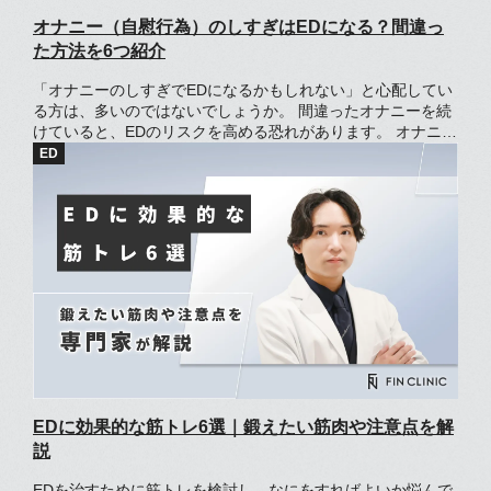
オナニー（自慰行為）のしすぎはEDになる？間違っ
た方法を6つ紹介
「オナニーのしすぎでEDになるかもしれない」と心配してい
る方は、多いのではないでしょうか。 間違ったオナニーを続
けていると、EDのリスクを高める恐れがあります。 オナニー
による強い刺激に慣れた場合、膣に挿入した際に快感を得づ
らくなり、射精に至らず萎えてしまうケースもあるでしょ
う。 この記事では、オナニーとEDとの関係性や、間違ったオ
ナニーの方法について解説しています。
EDに効果的な筋トレ6選｜鍛えたい筋肉や注意点を解
説
EDを治すために筋トレを検討し、なにをすればよいか悩んで