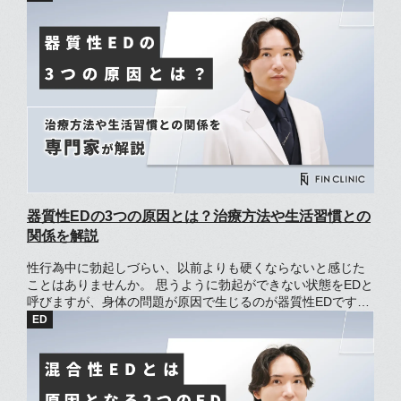
生じる可能性もあり、放置すると改善に時間が掛かるため、
早めの対策が必要です。 この記事では、コンドームEDが起こ
る原因や対処法、治療法について解説していきます。
器質性EDの3つの原因とは？治療方法や生活習慣との
関係を解説
性行為中に勃起しづらい、以前よりも硬くならないと感じた
ことはありませんか。 思うように勃起ができない状態をEDと
呼びますが、身体の問題が原因で生じるのが器質性EDです。
器質性EDは、生活習慣と密接な関係があります。そのため、
クリニックによる治療にくわえて、原因となる生活習慣の改
善も大切です。 この記事では、器質性EDの原因や治療法、生
活習慣との関係について解説していきます。