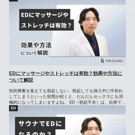
そり治したいと考える方もいらっしゃるでしょう。 妻だけED
は、その名のとおり「妻とだけ」性行為がうまくいかない状
態です。原因は、仕事や日常生活での強いストレス、妻への
性的な魅力の低下などがあります。 しかし、EDの原因は心の
問題だけではありません。とくに40代以降は、体の問題が背
景にあるケースもあるのです。 この記事では、妻だけEDの原
因やほかのEDとの違い、人に知られずにEDを克服する方法を
紹介します。
EDにマッサージやストレッチは有効？効果や方法に
ついて解説
性的興奮を覚えても勃起しない、勃起しても挿入中に中折れ
してしまうといった状態が続くと、だんだんセックスにも消
極的になってしまいますよね。 ED（勃起不全）は、自身での
マッサージやストレッチに加えて生活習慣の見直しで改善が
期待できます。 この記事では、EDにマッサージが有効な理由
やマッサージ方法を解説します。