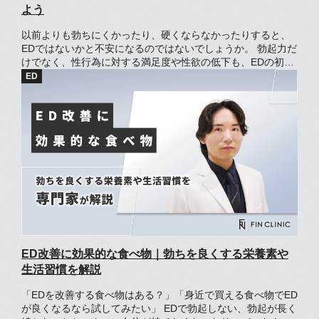
よう
以前よりも勃ちにくかったり、硬くならなかったりすると、
EDではないかと不安になるのではないでしょうか。 勃起力だ
けでなく、性行為に対する満足度や性欲の低下も、EDの初期
症状かもしれません。 そもそもEDとは「満足できる性行為の
ために十分な勃起ができない、もしくは維持できない」とい
う状態です。[1] EDにはいくつかの原因があり、適切な対策
をすれば症状の改善が期待できます。 この記事では、EDの初
期症状やセルフチェック方法、普段の生活に取り入れられる
対策を紹介します。
ED改善に効果的な食べ物｜勃ちを良くする栄養素や
生活習慣を解説
「EDを改善する食べ物はある？」「身近で買える食べ物でED
が良くなるなら試してみたい」 EDで勃起しない、勃起が長く