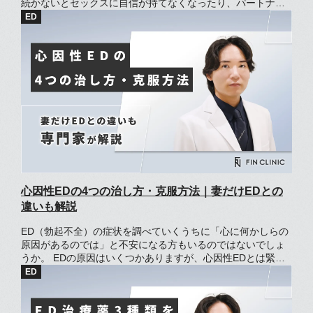
続かないとセックスに自信が持てなくなったり、パートナー
に申し訳なさを感じてしまったりしますよね。 日々の食事に
EDの改善が見込める食べ物、栄養素を取り入れると勃起の悩
みが改善する可能性があります。 高カロリーや塩分が多い食
品はEDを引き起こすケースもあり摂取には注意が必要です。
この記事では、ED改善に効果的な食べ物や避けるべき食習
慣、コンビ二で購入できる食品について解説します。
心因性EDの4つの治し方・克服方法｜妻だけEDとの
違いも解説
ED（勃起不全）の症状を調べていくうちに「心に何かしらの
原因があるのでは」と不安になる方もいるのではないでしょ
うか。 EDの原因はいくつかありますが、心因性EDとは緊張
や不安によって勃起しづらくなる状態を指します。 その一種
である「妻だけED」は、妻やパートナーにのみ症状があらわ
れるのが特徴です。 心因性EDは、原因となる心の問題が特定
できれば、改善できる可能性が高いです。 この記事では、心