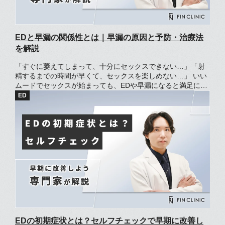
EDと早漏の関係性とは｜早漏の原因と予防・治療法
を解説
「すぐに萎えてしまって、十分にセックスできない…」「射
精するまでの時間が早くて、セックスを楽しめない…」 いい
ムードでセックスが始まっても、EDや早漏になると満足に楽
しむことは難しいですよね。 ED（勃起不全）や早漏の発症に
は、さまざまな要素が関係しています。 悪化するにつれてED
や早漏の治療は難しくなる場合があるため、早めの治療が必
要です。 また、EDと早漏はお互いに影響を及ぼし合い、ED
が早漏の原因となったり早漏がEDの原因となったりする場合
もあります。 この記事では、EDと早漏の定義や関係性、予防
法、治療法、使用される治療薬の詳細について解説します。
EDの初期症状とは？セルフチェックで早期に改善し