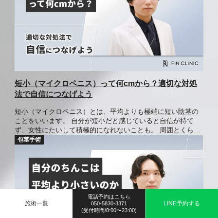
短小（マイクロペニス）って何cmから？適切な対処
法で自信につなげよう
短小（マイクロペニス）とは、平均よりも極端に短い陰茎の
ことをいいます。 自分が短小だと感じていると自信が持て
ず、女性にたいして積極的になれないことも。 周囲とくらべ
て「自分の陰部は小さいのではないか」と悩む男性も多いで
しょう。 しかし、実際は気にしすぎで平均的なサイズの範囲
内であることも多いです。 この記事では、短小（マイクロペ
ニス）の基準サイズや測り方、改善方法について解説しま
す。
電話予約はこちら
施術一覧
LINE予約する
050-5830-3371
(受付時間/8:00〜23:00)