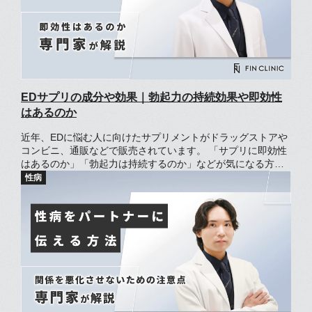
EDサプリの成分や効果｜勃起力の持続効果や即効性
はあるのか
近年、EDに悩む人に向けたサプリメントがドラッグストアや
コンビニ、通販などで販売されています。 「サプリに即効性
はあるのか」「勃起力は持続するのか」などが気になる方も
いるのではないでしょうか。 市販のEDサプリは、医療機関が
処方する「ED治療薬」では無いため、勃起を強力に助ける効
果は期待できません。ただし「性行為の助けになった」と感
じる人もおり、効果には個人差があります。 この記事では、
ED向けのサプリの成分や効果、選び方について解説します。