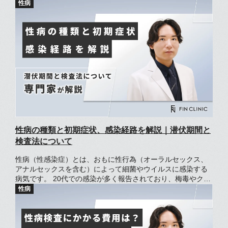
するのは難しいでしょう。 症状があるときは、できるだけ早
めに医療機関を受診するのがおすすめです。 それでも、ちん
こが痛くなる原因に心当たりがないと、どうしていいかわか
らず放置してしまい、痛みが長引くかもしれません。 この記
事では、ちんこが痛いときに考えられる原因を解説します。
性病の種類と初期症状、感染経路を解説｜潜伏期間と
検査法について
性病（性感染症）とは、おもに性行為（オーラルセックス、
アナルセックスを含む）によって細菌やウイルスに感染する
病気です。 20代での感染が多く報告されており、梅毒やクラ
ミジアなど一部の性病の患者数は年々増えています。 陰部に
違和感があると、自分が性病になっていないかと不安に感じ
る方もいるでしょう この記事では、11種類の性病の症状と感
染経路、治療法について解説します。