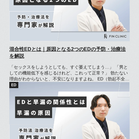
混合性EDとは｜原因となる2つのEDの予防・治療法
を解説
「セックスをしようとしても、すぐ萎えてしまう…」 「男と
しての機能低下を感じるけれど、これって正常？」 勃たない
理由がわからないと、不安になりますよね。 ED（勃起不全）
になる原因はさまざまであり、複数の要因が組みあわさって
いる場合もあります。 混合性EDは、心因性EDと器質性EDの
二つが関係するEDです。 それぞれに異なる原因があるため、
治療のためにはいろいろな方法を選択する必要があります。
この記事では、混合性EDの定義や原因、心因性EDと器質性
EDの特徴、予防法、治療法について解説します。