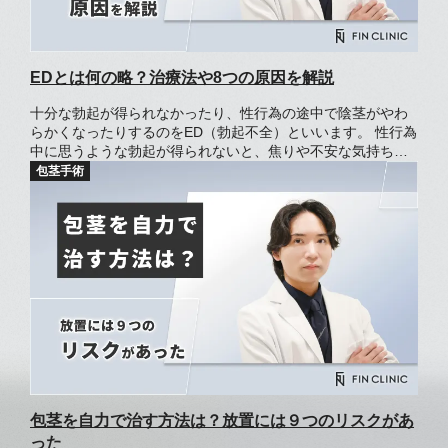
EDとは何の略？治療法や8つの原因を解説
十分な勃起が得られなかったり、性行為の途中で陰茎がやわ
らかくなったりするのをED（勃起不全）といいます。 性行為
中に思うような勃起が得られないと、焦りや不安な気持ちを
抱くのではないでしょうか。 「病気だったらどうしよう」
「このまま性行為がうまくできず、パートナーとの関係性も
崩れるのではないか」と不安に思う方もいるかもしれませ
ん。 EDは誰にでも起こる可能性があり、治療できる症状で
す。原因や治療方法を知り、適切な行動をとれば、自信を持
って性行為にのぞめるようになるでしょう。
包茎を自力で治す方法は？放置には９つのリスクがあ
った