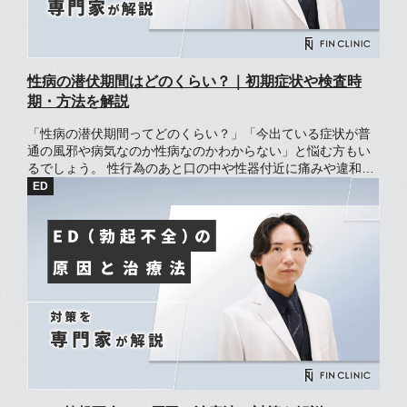
性病の潜伏期間はどのくらい？｜初期症状や検査時
期・方法を解説
「性病の潜伏期間ってどのくらい？」「今出ている症状が普
通の風邪や病気なのか性病なのかわからない」と悩む方もい
るでしょう。 性行為のあと口の中や性器付近に痛みや違和感
があると、性病ではないかと心配になりますよね。 性病には
多くの種類があり、潜伏する期間が数日のものもあれば、数
年間症状が見られない病気もあります。 この記事では性病ご
との潜伏期間や初期症状、潜伏期間での過ごし方について解
説します。