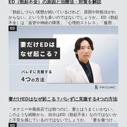
ED（勃起不全）の原因と治療法・対策を解説
「勃起しづらい状態が続いているけれど、原因や対処法がわ
からない」という方も多いのではないでしょうか。 ED（勃起
不全）は「血管や神経の障害」「心理的ストレス」「服用し
ている薬」など、さまざまな要因によって引き起こされる状
態です。 「中高年層が悩むもの」というイメージがあるかも
しれませんが、どの年齢層でもEDになる可能性があります。
この記事では、EDの原因や対処法、予防策について解説して
います。
妻だけEDはなぜ起こる？バレずに克服する4つの方法
「オナニーや風俗店では勃つのに、妻とはうまくいかない」
このような経験から、自分はED（勃起不全）なのではないか
と不安を感じているのではないでしょうか。 「妻を傷つけた
くない」「風俗通いがバレたくない」という思いから、こっ