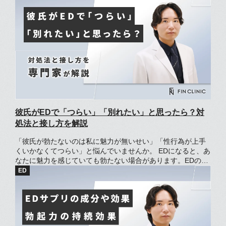
では、糖尿病患者がEDになりやすい原因やEDを見分けるポイ
ント、EDを改善する方法を解説します。
彼氏がEDで「つらい」「別れたい」と思ったら？対
処法と接し方を解説
「彼氏が勃たないのは私に魅力が無いせい」「性行為が上手
くいかなくてつらい」と悩んでいませんか。 EDになると、あ
なたに魅力を感じていても勃たない場合があります。EDの原
因はあなたではなく、緊張や日々のストレスかもしれませ
ん。 しかし、彼氏がEDでも薬の服用や工夫次第で、幸福感の
ある性行為は可能です。 この記事では、状況別の彼氏への接
し方やEDの彼氏と性行為する際のポイントを解説します。