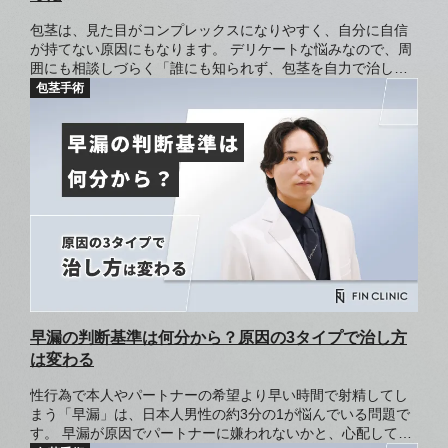
包茎は、見た目がコンプレックスになりやすく、自分に自信
が持てない原因にもなります。 デリケートな悩みなので、周
囲にも相談しづらく「誰にも知られず、包茎を自力で治した
い」と考える方も多いでしょう。 包茎の状態は人によってさ
まざまですが、状態によっては、自力でもある程度改善でき
る可能性があります。 包茎を放置すると、性病にかかりやす
かったりコンドームが外れやすかったりと、パートナーとの
関係に影響が出ることも。 この記事では、自力で治せる包茎
の種類や自力で治す方法とそのリスクについて解説します。
早漏の判断基準は何分から？原因の3タイプで治し方
は変わる
性行為で本人やパートナーの希望より早い時間で射精してし
まう「早漏」は、日本人男性の約3分の1が悩んでいる問題で
す。 早漏が原因でパートナーに嫌われないかと、心配してい