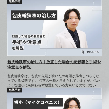
る方も多いでしょう。 「何分からが早漏？」という基準です
が、実は早漏には明確な時間の定義がありません。 アメリカ
泌尿器学会は「挿入から1分以内の射精」としていますが、あ
くまで早漏にあてはまる条件のひとつであり、時間以外の基
準もあるのが現状です。 この記事では、早漏の判断基準や調
査で分かった男女の希望時間について解説します。 また早漏
には原因ごとに3つのタイプがあるため、それぞれに効果的な
治療法も紹介します。 この記事を読めば早漏に対する不安が
減り、パートナーとの性行為をより楽しめるようになるでし
ょう。
包皮輪狭窄の治し方｜放置した場合の悪影響と手術や
注意点を解説
包皮輪狭窄は、包皮の先端が狭いため亀頭が露出しづらくな
っている状態です。 包茎の一種と考えられていますが、似た
ような症状にも関わらず放置している方もいるのではないで
しょうか。 包皮輪狭窄を放置すると、陰茎ガンや亀頭包皮炎
になる可能性があります。 この記事では、包皮輪狭窄による
悪影響や治し方について解説します。