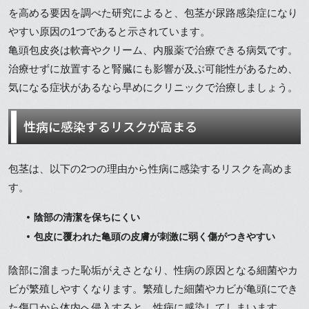
を高める要因を調べた研究によると、包茎が尿路感染症になり
やすい原因の1つであると示されています。
亀頭包皮炎は軟膏やクリーム、内服薬で治療できる病気です。
治療せずに放置すると腎臓にも影響が及ぶ可能性があるため、
気になる症状があるなら早めにクリニックで治療しましょう。
性病に感染するリスクが高まる
包茎は、以下の2つの理由から性病に感染するリスクを高めま
す。
陰部の清潔を保ちにくい
包皮に覆われた亀頭の皮膚が刺激に弱く傷がつきやすい
陰部に溜まった恥垢がえさとなり、性病の原因となる細菌やカ
ビが繁殖しやすくなります。繁殖した細菌やカビが亀頭にでき
た傷口から体内へ侵入すると、性病に感染してしまいます。