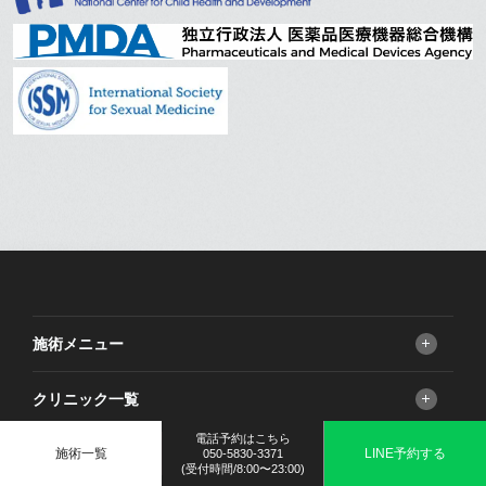
施術メニュー
包茎手術
クリニック一覧
亀頭増大
フォアダイス
FINクリニック 大阪梅田院
電話予約はこちら
施術一覧
LINE予約する
050-5830-3371
長茎術
選ばれる理由
FINクリニック 新宿院
コラム紹介
(受付時間/8:00〜23:00)