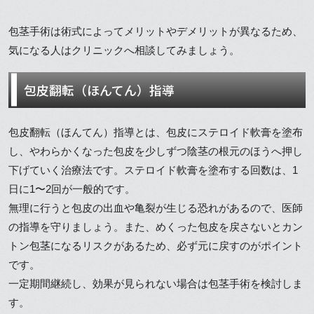
包茎手術は術式によってメリットやデメリットが異なるため、
気になる人はクリニックへ相談してみましょう。
包皮翻転（ほんてん）指導
包皮翻転（ほんてん）指導とは、包皮にステロイド軟膏を塗布
し、やわらかくなった包皮を少しずつ陰茎の根元のほうへ押し
下げていく治療法です。ステロイド軟膏を塗布する回数は、1
日に1〜2回が一般的です。
無理に行うと包皮の出血や亀裂が生じる恐れがあるので、医師
の指導を守りましょう。また、めくった包皮を戻さないとカン
トン包茎になるリスクがあるため、必ず元に戻すのがポイント
です。
一定期間継続し、効果が見られない場合は包茎手術を検討しま
す。