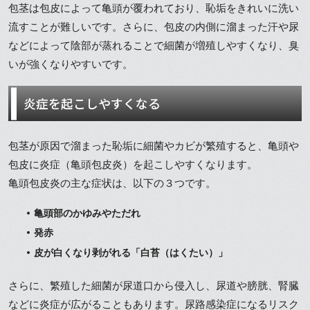
包茎は包皮によって亀頭が覆われており、恥垢をきれいに洗い
流すことが難しいです。さらに、包皮の内側に溜まった汗や尿
などによって陰部が蒸れることで細菌が増殖しやすくなり、臭
いが強くなりやすいです。
炎症を起こしやすくなる
包茎が原因で溜まった恥垢に細菌やカビが繁殖すると、亀頭や
包皮に炎症（亀頭包皮炎）を起こしやすくなります。
亀頭包皮炎の主な症状は、以下の３つです。
亀頭部のかゆみやただれ
発赤
皮が白くなり剥がれる「白苔（はくたい）」
さらに、繁殖した細菌が尿道口から侵入し、尿道や膀胱、腎臓
などに炎症が広がることもあります。尿路感染症になるリスク