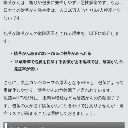
陰茎がんは、亀頭や包皮に発生しやすい悪性腫瘍です。なお、
日本での陰茎がん発生率は、人口10万人当たり0.4人程度と少
ないです。
包茎が陰茎がんの危険因子とされる理由を、以下に紹介しま
す。
陰茎がん患者の25〜75％に包茎がみられる
18歳未満で包皮を切除する習慣がある地域では、陰茎がんの
発症率が低い
さらに、尖圭コンジローマの原因となるHPVも、包茎によって
重症化しやすく、陰茎がんの危険因子と言われています。
包茎やHPV以外に、肥満や喫煙なども陰茎がんの危険因子で
す。包茎の人が必ず陰茎がんになるわけではありませんが、発
症リスクが高まることは理解しておきましょう。