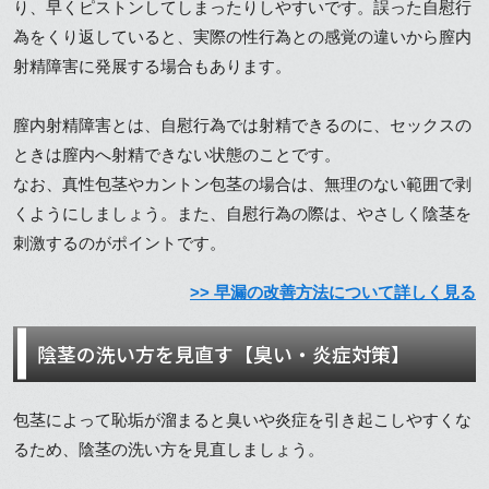
り、早くピストンしてしまったりしやすいです。誤った自慰行
為をくり返していると、実際の性行為との感覚の違いから膣内
射精障害に発展する場合もあります。
膣内射精障害とは、自慰行為では射精できるのに、セックスの
ときは膣内へ射精できない状態のことです。
なお、真性包茎やカントン包茎の場合は、無理のない範囲で剥
くようにしましょう。また、自慰行為の際は、やさしく陰茎を
刺激するのがポイントです。
>> 早漏の改善方法について詳しく見る
陰茎の洗い方を見直す【臭い・炎症対策】
包茎によって恥垢が溜まると臭いや炎症を引き起こしやすくな
るため、陰茎の洗い方を見直しましょう。