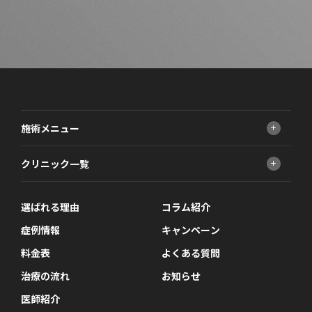
施術メニュー
小顔治療
クリニック一覧
男性器
ED治療
FINクリニック 大阪梅田院
AGA治療
選ばれる理由
FINクリニック 新宿院
コラム紹介
ニキビ・ニキビ跡・毛穴治療
症例情報
キャンペーン
医療脱毛
料金表
よくある質問
しわ・たるみ・ほうれい線
性病検査
治療の流れ
お知らせ
医師紹介