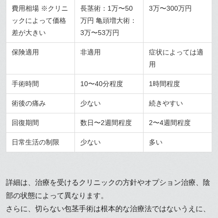
費用相場 ※クリニ
長茎術：1万〜50
3万〜300万円
ックによって価格
万円 亀頭増大術：
差が大きい
3万〜53万円
保険適用
非適用
症状によっては適
用
手術時間
10〜40分程度
1時間程度
術後の痛み
少ない
続きやすい
回復期間
数日〜2週間程度
2〜4週間程度
日常生活の制限
少ない
多い
詳細は、治療を受けるクリニックの方針やオプション治療、陰
部の状態によって異なります。
さらに、切らない包茎手術は根本的な治療法ではないうえに、