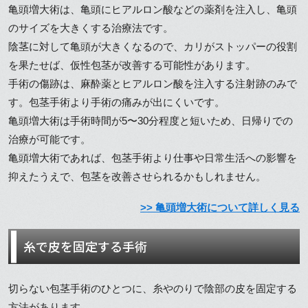
亀頭増大術は、亀頭にヒアルロン酸などの薬剤を注入し、亀頭
のサイズを大きくする治療法です。
陰茎に対して亀頭が大きくなるので、カリがストッパーの役割
を果たせば、仮性包茎が改善する可能性があります。
手術の傷跡は、麻酔薬とヒアルロン酸を注入する注射跡のみで
す。包茎手術より手術の痛みが出にくいです。
亀頭増大術は手術時間が5〜30分程度と短いため、日帰りでの
治療が可能です。
亀頭増大術であれば、包茎手術より仕事や日常生活への影響を
抑えたうえで、包茎を改善させられるかもしれません。
>> 亀頭増大術について詳しく見る
糸で皮を固定する手術
切らない包茎手術のひとつに、糸やのりで陰部の皮を固定する
方法があります。