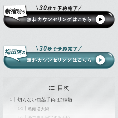
目次
切らない包茎手術は2種類
亀頭増大術
糸で皮を固定する手術