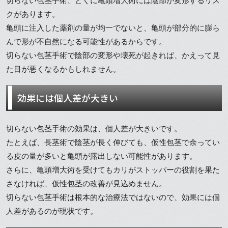
切らない包茎手術、とくに亀頭増大術には陰部が変形するリス
クがあります。
亀頭に注入した薬剤の量が均一でないと、亀頭が部分的に膨ら
んで形が不自然になる可能性があるからです。
切らない包茎手術で陰部の変形や壊死が起きれば、かえって見
た目が悪くなるかもしれません。
効果には個人差が大きい
切らない包茎手術の効果は、個人差が大きいです。
たとえば、長茎術で陰茎が長く伸びても、仮性包茎で余ってい
る皮の量が多いと亀頭が露出しない可能性があります。
さらに、亀頭増大術を受けてもカリがストッパーの役割を果た
さなければ、仮性包茎の改善が見込めません。
切らない包茎手術は根本的な治療法ではないので、効果には個
人差があるのが現状です。