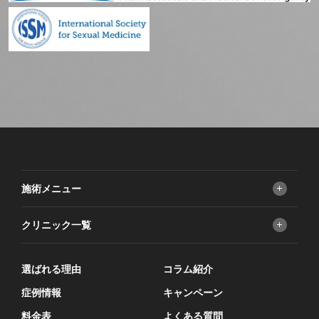
施術メニュー
包茎手術
クリニック一覧
亀頭増大
フォアダイス
FINクリニック 大阪梅田院
長茎術
選ばれる理由
FINクリニック 新宿院
コラム紹介
ED治療
症例情報
キャンペーン
性病検査
料金表
よくある質問
AGA