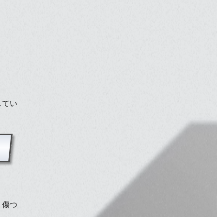
してい
り傷つ