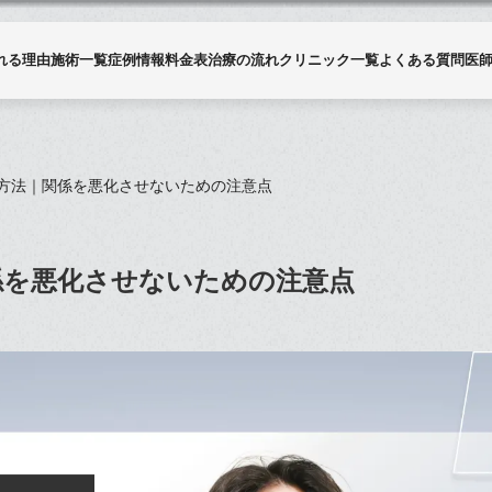
れる理由
施術一覧
症例情報
料金表
治療の流れ
クリニック一覧
よくある質問
医
方法｜関係を悪化させないための注意点
係を悪化させないための注意点