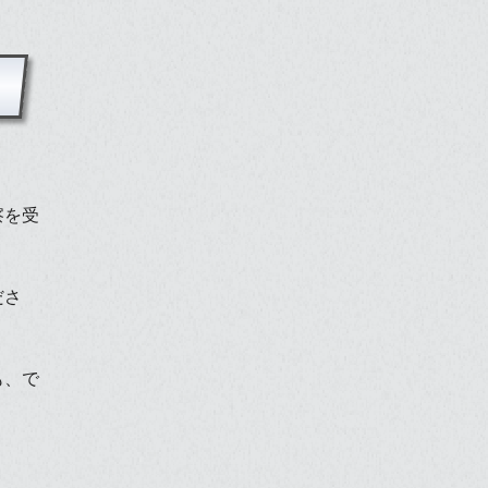
察を受
ださ
も、で