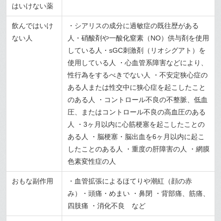
はいけない薬
飲んではいけ
・シアリスの成分に過敏症の既往歴がある
ない人
人・硝酸剤や一酸化窒素（NO）供与剤を使用
している人・sGC刺激剤（リオシグアト）を
使用している人 ・心血管系障害などにより、
性行為をするべきでない人 ・不安定狭心症の
ある人または性交中に狭心症を起こしたこと
のある人 ・コントロール不良の不整脈、低血
圧、またはコントロール不良の高血圧のある
人 ・3ヶ月以内に心筋梗塞を起こしたことの
ある人 ・脳梗塞・脳出血を6ヶ月以内に起こ
したことのある人 ・重度の肝障害の人 ・網膜
色素変性症の人
おもな副作用
・血管拡張によるほてりや潮紅（顔の赤
み）・頭痛・めまい ・鼻閉 ・背部痛、筋痛、
四肢痛 ・消化不良 など