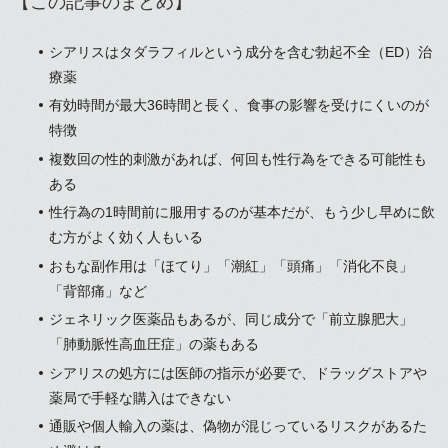
【この記事のまとめ】
シアリスはタダラフィルという成分を含む勃起不全（ED）治
療薬
有効時間が最大36時間と長く、食事の影響を受けにくいのが
特徴
複数回の性的刺激があれば、何回も性行為をできる可能性も
ある
性行為の1時間前に服用するのが基本だが、もう少し早めに飲
む方がよく効く人もいる
おもな副作用は「ほてり」「潮紅」「頭痛」「消化不良」
「背部痛」など
ジェネリック医薬品もあるが、同じ成分で「前立腺肥大」
「肺動脈性高血圧症」の薬もある
シアリスの処方には医師の指示が必要で、ドラッグストアや
薬局で手軽な購入はできない
通販や個人輸入の薬は、偽物が混じっているリスクがあるた