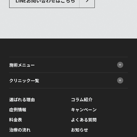
LINEお問い合わせはこちら
施術メニュー
小顔治療
クリニック一覧
男性器
ED治療
FINクリニック 大阪梅田院
AGA治療
選ばれる理由
FINクリニック 新宿院
コラム紹介
ニキビ・ニキビ跡・毛穴治療
症例情報
キャンペーン
医療脱毛
料金表
よくある質問
しわ・たるみ・ほうれい線
性病検査
治療の流れ
お知らせ