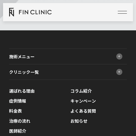
施術メニュー
小顔治療
クリニック一覧
男性器
ED治療
FINクリニック 大阪梅田院
AGA治療
選ばれる理由
FINクリニック 新宿院
コラム紹介
ニキビ・ニキビ跡・毛穴治療
症例情報
キャンペーン
医療脱毛
料金表
よくある質問
しわ・たるみ・ほうれい線
性病検査
治療の流れ
お知らせ
医師紹介