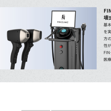
F
壊
基
を
方
性
F
医