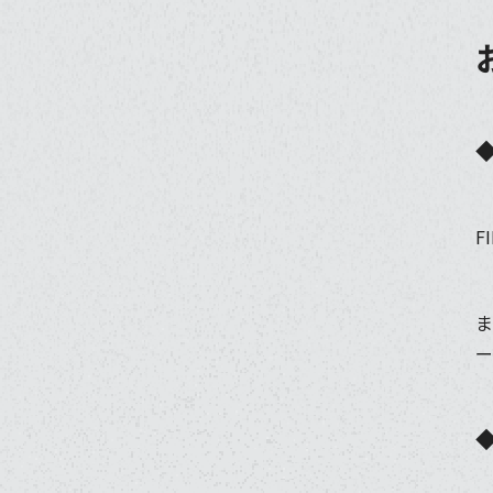
F
ま
ー