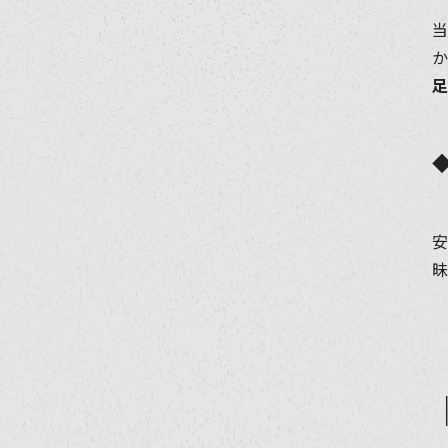
当
か
足
安
昧