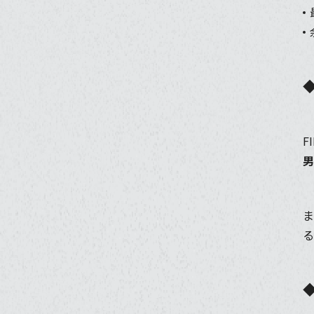
F
男
ま
る